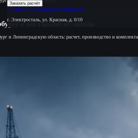
ге с поставкой от завода
Заказать расчёт
+7 (499) 677-22-93
zakaz@coldman.ru
г. Электросталь, ул. Красная, д. 0/10
рге с поставкой от завода
 Ленинградскую область: расчет, производство и комплектация