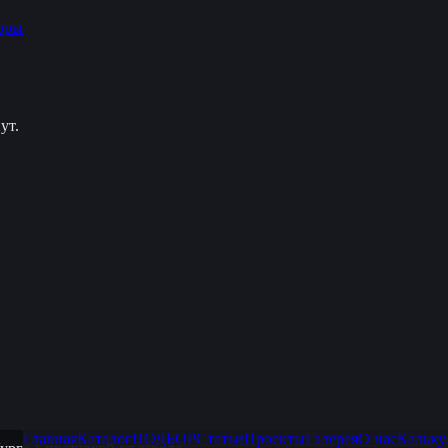
оры
ут.
Главная
Каталог
ПОДБОР
Статьи
Проекты
Галерея
О нас
Кальку