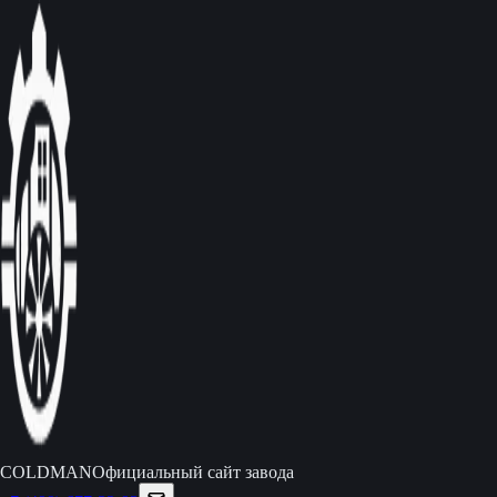
C
O
L
D
M
A
N
Официальный сайт завода