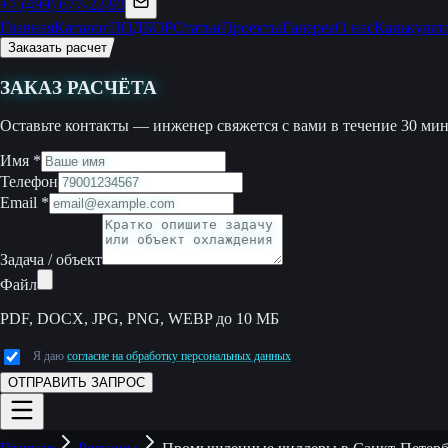
+7 (499) 677-22-93
Главная
Каталог
ПОДБОР
Статьи
Проекты
Галерея
О нас
Калькулят
Заказать расчет
ЗАКАЗ РАСЧЁТА
Оставьте контакты — инженер свяжется с вами в течение 30 мин
Имя
*
Телефон
Email
*
Задача / объект
Файл
PDF, DOCX, JPG, PNG, WEBP до 10 МБ
Я даю
согласие на обработку персональных данных
ОТПРАВИТЬ ЗАПРОС