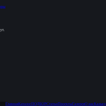
оры
ут.
Главная
Каталог
ПОДБОР
Статьи
Проекты
Галерея
О нас
Кальку