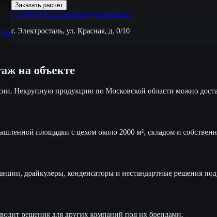
Заказать расчёт
+7 (499) 677-22-93
zakaz@coldman.ru
г. Электросталь, ул. Красная, д. 0/10
Документы
Дилерам
Контакты
таж на объекте
сии. Некрупную продукцию по Московской области можно дост
шленной площадки с цехом около 2000 м², складом и собствен
ции, драйкулеры, конденсаторы и нестандартные решения под 
дит решения для других компаний под их брендами.