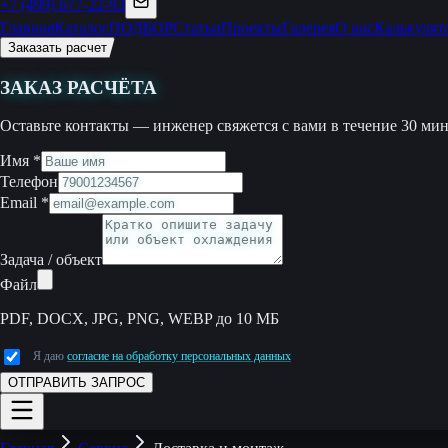
+7 (499) 677-22-93
Главная
Каталог
ПОДБОР
Статьи
Проекты
Галерея
О нас
Калькулят
Заказать расчет
ЗАКАЗ РАСЧЁТА
Оставьте контакты — инженер свяжется с вами в течение 30 мин
Имя
*
Телефон
Email
*
Задача / объект
Файл
PDF, DOCX, JPG, PNG, WEBP до 10 МБ
Я даю
согласие на обработку персональных данных
ОТПРАВИТЬ ЗАПРОС