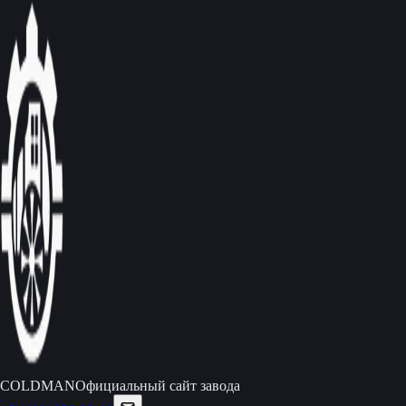
C
O
L
D
M
A
N
Официальный сайт завода