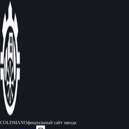
C
O
L
D
M
A
N
Официальный сайт завода