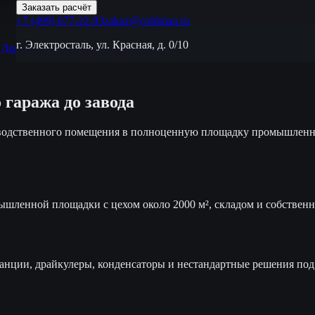
Заказать расчёт
+7 (499) 677-22-93
zakaz@coldman.ru
г. Электросталь, ул. Красная, д. 0/10
Документы
Дилерам
Контакты
аража до завода
изводственного помещения в полноценную площадку промышленн
шленной площадки с цехом около 2000 м², складом и собствен
ции, драйкулеры, конденсаторы и нестандартные решения под 