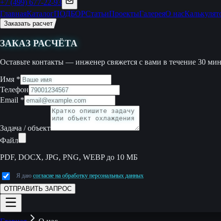
+7 (499) 677-22-93
Главная
Каталог
ПОДБОР
Статьи
Проекты
Галерея
О нас
Калькулят
Заказать расчет
ЗАКАЗ РАСЧЁТА
Оставьте контакты — инженер свяжется с вами в течение 30 мин
Имя
*
Телефон
Email
*
Задача / объект
Файл
PDF, DOCX, JPG, PNG, WEBP до 10 МБ
Я даю
согласие на обработку персональных данных
ОТПРАВИТЬ ЗАПРОС