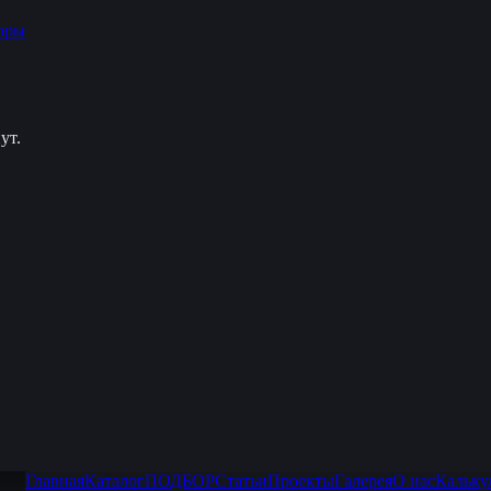
оры
ут.
Главная
Каталог
ПОДБОР
Статьи
Проекты
Галерея
О нас
Кальку