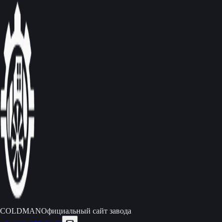
C
O
L
D
M
A
N
Официальный сайт завода