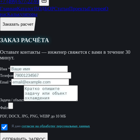
+7 (499) 677-22-93
Главная
Каталог
ПОДБОР
Статьи
Проекты
Галерея
О
нас
Калькуляторы
Заказать расчет
ЗАКАЗ РАСЧЁТА
Оставьте контакты — инженер свяжется с вами в течение 30
минут.
Имя
*
Телефон
Email
*
Задача / объект
Файл
PDF, DOCX, JPG, PNG, WEBP до 10 МБ
Я даю
согласие на обработку персональных данных
ОТПРАВИТЬ ЗАПРОС