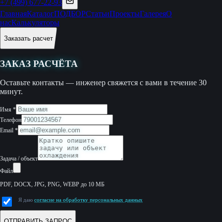
+7 (499) 677-22-93
Главная
Каталог
ПОДБОР
Статьи
Проекты
Галерея
О
нас
Калькуляторы
Заказать расчет
ЗАКАЗ РАСЧЁТА
Оставьте контакты — инженер свяжется с вами в течение 30
минут.
Имя
*
Телефон
Email
*
Задача / объект
Файл
PDF, DOCX, JPG, PNG, WEBP до 10 МБ
Я даю
согласие на обработку персональных данных
ОТПРАВИТЬ ЗАПРОС