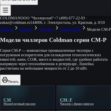
COLDMAN
ООО "Чиллерснаб"
+7 (499) 677-22-93
·
zakaz@coldman.ru
144006, г. Электросталь, ул. Красная, д. 0/10
Главная
Каталог
Чиллеры
Серия CM-P
Модели CM-P
Модели чиллеров Coldman серии CM-P
Серия CM-P — компактные промышленные чиллеры с
погружным испарителем для охлаждения технологических
емкостей, ванн, СОЖ, масел и жидкостей, где удобнее работать
напрямую через теплообменник в резервуаре. Линейка
рассчитана на небольшие мощности от 2 до 10 кВт.
Печать
CM
CM-F
Моноблочный чиллер
Чиллер с фрикулингом