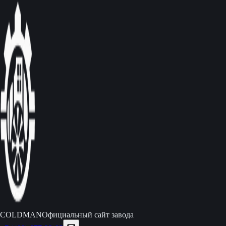
C
O
L
D
M
A
N
Официальный сайт завода