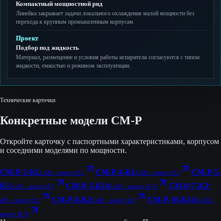
Компактный мощностной ряд
Линейка закрывает задачи локального охлаждения малой мощности без
перехода к крупным промышленным корпусам.
Проект
Подбор под жидкость
Материал, размещение и условия работы испарителя согласуются с типом
жидкости, емкостью и режимом эксплуатации.
Технические карточки
Конкретные модели
CM-P
Откройте карточку с паспортными характеристиками, корпусом
и соседними моделями по мощности.
CM-P-2-K1
CM-P-4-K1
CM-P-5-
2 кВт
· корпус
K1
4 кВт
· корпус
K1
K1
CM-P-5-K14
CM-P-7-K2
5 кВт
· корпус
K1
5 кВт
· корпус
K14
7
CM-P-8-K2
CM-P-10-K14
кВт
· корпус
K2
8 кВт
· корпус
K2
10 кВт
·
корпус
K14