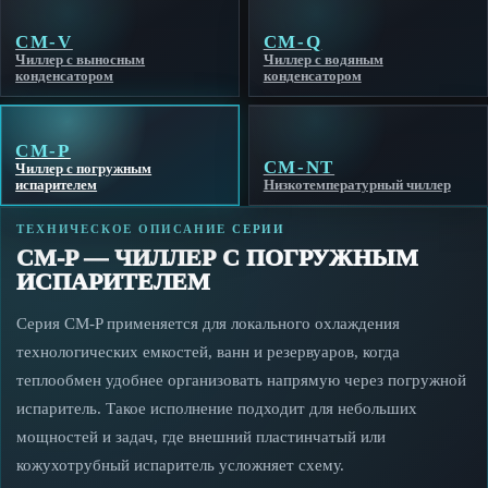
CM-V
CM-Q
Чиллер с выносным
Чиллер с водяным
конденсатором
конденсатором
CM-P
CM-NT
Чиллер с погружным
испарителем
Низкотемпературный чиллер
ТЕХНИЧЕСКОЕ ОПИСАНИЕ СЕРИИ
CM-P — ЧИЛЛЕР С ПОГРУЖНЫМ
ИСПАРИТЕЛЕМ
Серия CM-P применяется для локального охлаждения
технологических емкостей, ванн и резервуаров, когда
теплообмен удобнее организовать напрямую через погружной
испаритель. Такое исполнение подходит для небольших
мощностей и задач, где внешний пластинчатый или
кожухотрубный испаритель усложняет схему.