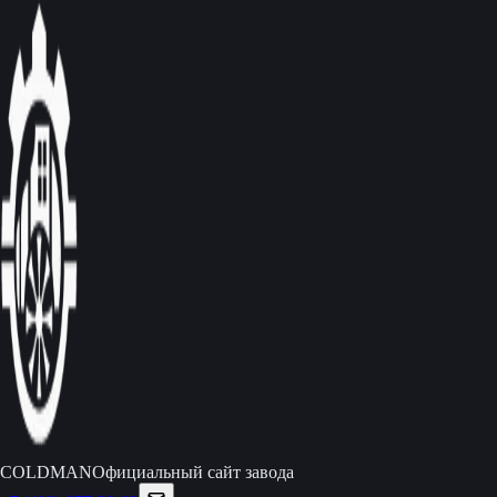
C
O
L
D
M
A
N
Официальный сайт завода