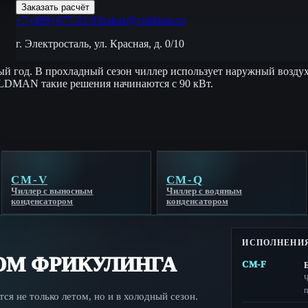
Заказать расчёт
+7 (499) 677-22-93
zakaz@coldman.ru
г. Электросталь, ул. Красная, д. 0/10
ый год. В прохладный сезон чиллер использует наружный воздух
LDMAN такие решения начинаются с 90 кВт.
CM-V
CM-Q
Чиллер с выносным
Чиллер с водяным
конденсатором
конденсатором
ИСПОЛНЕНИЯ
РОМ ФРИКУЛИНГА
CM-F
Ч
п
ся не только летом, но и в холодный сезон.