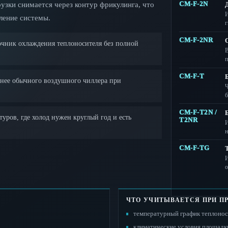
узки снимается через контур фрикулинга, что
CM-F-2N
Д
И
ление системы.
г
CM-F-2NR
чник охлаждения теплоносителя без полной
В
п
CM-F-T
Б
чнее обычного воздушного чиллера при
Ч
б
CM-F-T2N /
Б
уров, где холод нужен круглый год и есть
T2NR
И
н
CM-F-TG
И
о
ЧТО УЧИТЫВАЕТСЯ ПРИ П
температурный график теплоноси
климатические условия площадки