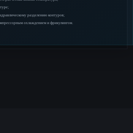
нтуре;
гидравлическому разделению контуров;
мпрессорным охлаждением и фрикулингом.