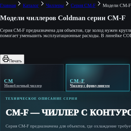
Главная
Каталог
Чиллеры
Серия CM-F
Модели CM-F
Модели чиллеров Coldman серии CM-F
Серия CM-F предназначена для объектов, где холод нужен кругл
помогает уменьшить эксплуатационные расходы. В линейке CO
Печать
CM
CM-F
Моноблочный чиллер
Чиллер с фрикулингом
ТЕХНИЧЕСКОЕ ОПИСАНИЕ СЕРИИ
CM-F — ЧИЛЛЕР С КОНТУ
Серия CM-F предназначена для объектов, где охлаждение требует