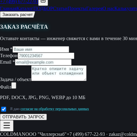
+7 (499) 677-22-93
Главная
Каталог
ПОДБОР
Статьи
Проекты
Галерея
О нас
Калькулят
Заказать расчет
ЗАКАЗ РАСЧЁТА
Оставьте контакты — инженер свяжется с вами в течение 30 мин
Имя
*
Телефон
Email
*
Задача / объект
Файл
PDF, DOCX, JPG, PNG, WEBP до 10 МБ
Я даю
согласие на обработку персональных данных
ОТПРАВИТЬ ЗАПРОС
COLDMAN
ООО "Чиллерснаб"
+7 (499) 677-22-93
·
zakaz@coldma