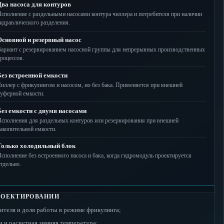
ва насоса для контуров
сполнение с раздельными насосами контура чиллера и потребителя при наличии
идравлического разделения.
Основной и резервный насос
ариант с резервированием насосной группы для непрерывных производственных
роцессов.
ез встроенной емкости
иллер с фрикулингом и насосом, но без бака. Применяется при внешней
уферной емкости.
ез емкости с двумя насосами
сполнения для раздельных контуров или резервирования при внешней
акопительной емкости.
Только холодильный блок
сполнение без встроенного насоса и бака, когда гидромодуль проектируется
тдельно.
РОЕКТИРОВАНИИ
теля и доля работы в режиме фрикулинга;
 и расчетная зимняя температура;