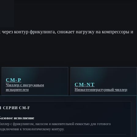
 через контур фрикулинга, снижает нагрузку на компрессоры и
CM-P
CM-NT
Чиллер с погружным
испарителем
Низкотемпературный чиллер
 СЕРИИ CM-F
Базовое исполнение
иллер с фрикулингом, насосом и накопительной емкостью для готового
одключения к технологическому контуру.