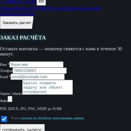
+7 (499) 677-22-93
Главная
Каталог
ПОДБОР
Статьи
Проекты
Галерея
О
нас
Калькуляторы
Заказать расчет
ЗАКАЗ РАСЧЁТА
Оставьте контакты — инженер свяжется с вами в течение 30
минут.
Имя
*
Телефон
Email
*
Задача / объект
Файл
PDF, DOCX, JPG, PNG, WEBP до 10 МБ
Я даю
согласие на обработку персональных данных
ОТПРАВИТЬ ЗАПРОС