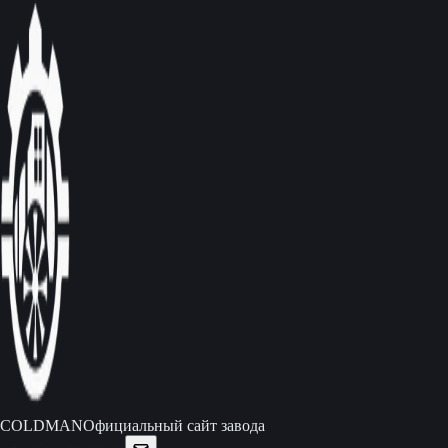
C
O
L
D
M
A
N
Официальный сайт завода