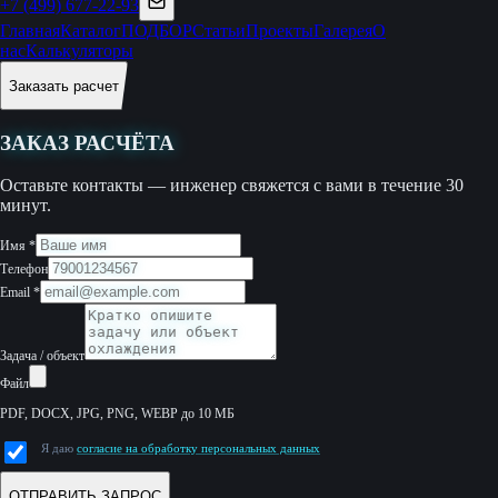
+7 (499) 677-22-93
Главная
Каталог
ПОДБОР
Статьи
Проекты
Галерея
О
нас
Калькуляторы
Заказать расчет
ЗАКАЗ РАСЧЁТА
Оставьте контакты — инженер свяжется с вами в течение 30
минут.
Имя
*
Телефон
Email
*
Задача / объект
Файл
PDF, DOCX, JPG, PNG, WEBP до 10 МБ
Я даю
согласие на обработку персональных данных
ОТПРАВИТЬ ЗАПРОС