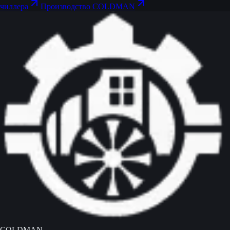
чиллера
Производство COLDMAN
COLDMAN