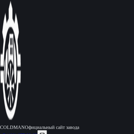
C
O
L
D
M
A
N
Официальный сайт завода