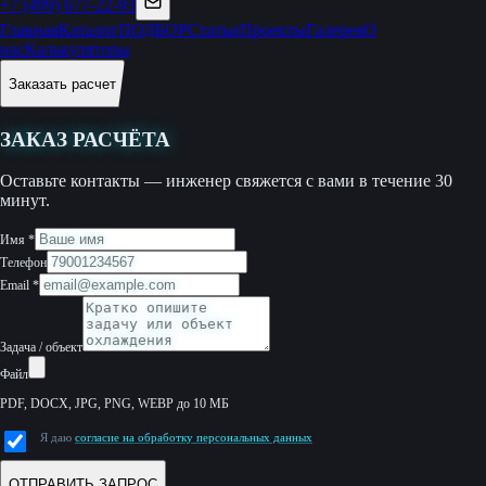
+7 (499) 677-22-93
Главная
Каталог
ПОДБОР
Статьи
Проекты
Галерея
О
нас
Калькуляторы
Заказать расчет
ЗАКАЗ РАСЧЁТА
Оставьте контакты — инженер свяжется с вами в течение 30
минут.
Имя
*
Телефон
Email
*
Задача / объект
Файл
PDF, DOCX, JPG, PNG, WEBP до 10 МБ
Я даю
согласие на обработку персональных данных
ОТПРАВИТЬ ЗАПРОС