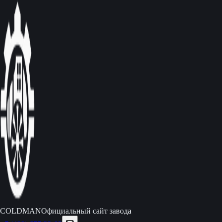
C
O
L
D
M
A
N
Официальный сайт завода