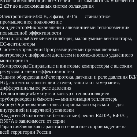
Базовая комплектация всех серий — от компактных моделей на
2 кВт до высокомощных систем охлаждения
Электропитание
380 В, 3 фазы, 50 Гц — стандартное
промышленное подключение
Конденсатор
Микроканальный алюминиевый теплообменник
повышенной эффективности
Вентиляторы
Осевые вентиляторы, малошумные вентиляторы,
EC-вентиляторы
Система управления
Программируемый промышленный
контроллер с цифровым дисплеем и возможностью удалённого
мониторинга
Компрессоры
Спиральные и винтовые компрессоры с высоким
ресурсом и энергоэффективностью
Защита оборудования
Реле протока, датчики и реле давления ВД/
НД, автоматы защиты двигателей, защита от замерзания,
дифференциальное реле давления
Теплоизоляция
Замкнутый контур с теплоизоляцией
трубопроводов и ёмкости — минимизация теплопотерь
Корпус
Оцинкованная сталь с порошковой окраской — для
внутренней и наружной установки
Хладагент
Экологически безопасные фреоны R410A, R407C,
R507A в зависимости от серии
Гарантия
Заводская гарантия и сервисное сопровождение на
всей территории России