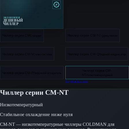
ЭКОНОМИЯ
ДЕШЕВЫЙ
ЧИЛЛЕР
Чиллер серии CM
Чиллер серии CM-F
Стандарт
С фрикулингом
Чиллер серии CM-V
Чиллер серии CM-Q
Сплит-система
Водяной конденсатор
Чиллер серии CM-
Чиллер серии CM-P
Погружной испаритель
NT
Низкотемпературный
Подробный каталог
Чиллер серии CM-NT
Низкотемпературный
Стабильное охлаждение ниже нуля
CM-NT — низкотемпературные чиллеры COLDMAN для