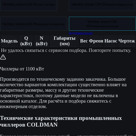
Чиллер серии CM-V
Чиллер серии CM-Q
Сплит-система
Водяной конденсатор
Чиллер серии CM-
Чиллер серии CM-P
Погружной испаритель
NT
Низкотемпературный
Подробный каталог
Q
N
Габариты
Модель
Вес
Фреон
Насос
Чертеж
(кВт)
(кВт)
(мм)
Не удалось связаться с сервисом подбора. Повторите попытку.
Чиллеры от 1100 кВт
Производятся по техническому заданию заказчика. Большое
количество вариантов комплектации существенно влияет на
габаритные размеры, массу и другие технические
характеристики, поэтому данные модели не включены в
основной каталог. Для расчёта и подбора свяжитесь с
инженерным отделом.
Технические характеристики промышленных
чиллеров COLDMAN